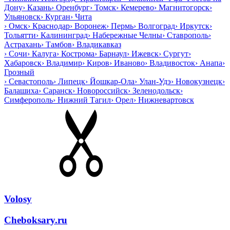
Дону
›
Казань
›
Оренбург
›
Томск
›
Кемерево
›
Магнитогорск
›
Ульяновск
›
Курган
›
Чита
›
Омск
›
Краснодар
›
Воронеж
›
Пермь
›
Волгоград
›
Иркутск
›
Тольятти
›
Калининград
›
Набережные Челны
›
Ставрополь
›
Астрахань
›
Тамбов
›
Владикавказ
›
Сочи
›
Калуга
›
Кострома
›
Барнаул
›
Ижевск
›
Сургут
›
Хабаровск
›
Владимир
›
Киров
›
Иваново
›
Владивосток
›
Анапа
›
Грозный
›
Севастополь
›
Липецк
›
Йошкар-Ола
›
Улан-Удэ
›
Новокузнецк
›
Балашиха
›
Саранск
›
Новороссийск
›
Зеленодольск
›
Симферополь
›
Нижний Тагил
›
Орел
›
Нижневартовск
Volosy
Cheboksary.ru