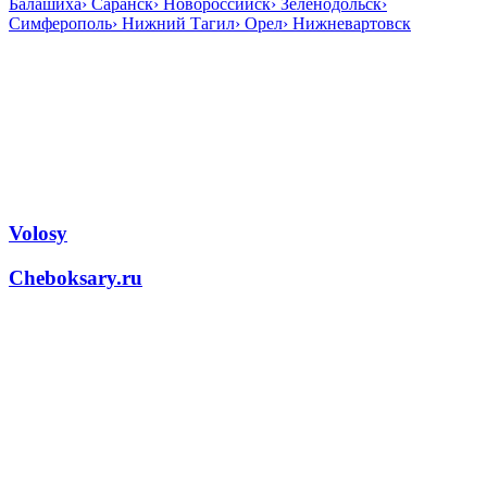
Балашиха
›
Саранск
›
Новороссийск
›
Зеленодольск
›
Симферополь
›
Нижний Тагил
›
Орел
›
Нижневартовск
Volosy
Cheboksary.ru