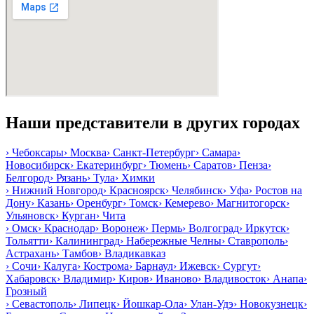
Наши представители в других городах
›
Чебоксары
›
Москва
›
Санкт-Петербург
›
Самара
›
Новосибирск
›
Екатеринбург
›
Тюмень
›
Саратов
›
Пенза
›
Белгород
›
Рязань
›
Тула
›
Химки
›
Нижний Новгород
›
Красноярск
›
Челябинск
›
Уфа
›
Ростов на
Дону
›
Казань
›
Оренбург
›
Томск
›
Кемерево
›
Магнитогорск
›
Ульяновск
›
Курган
›
Чита
›
Омск
›
Краснодар
›
Воронеж
›
Пермь
›
Волгоград
›
Иркутск
›
Тольятти
›
Калининград
›
Набережные Челны
›
Ставрополь
›
Астрахань
›
Тамбов
›
Владикавказ
›
Сочи
›
Калуга
›
Кострома
›
Барнаул
›
Ижевск
›
Сургут
›
Хабаровск
›
Владимир
›
Киров
›
Иваново
›
Владивосток
›
Анапа
›
Грозный
›
Севастополь
›
Липецк
›
Йошкар-Ола
›
Улан-Удэ
›
Новокузнецк
›