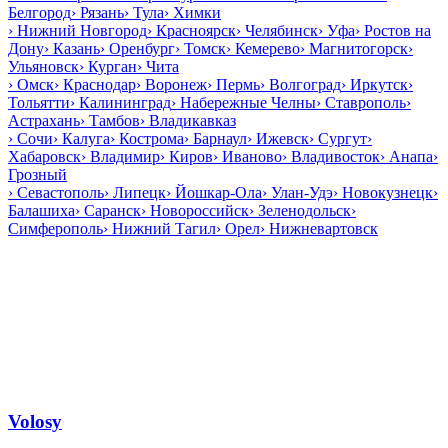
Белгород
›
Рязань
›
Тула
›
Химки
›
Нижний Новгород
›
Красноярск
›
Челябинск
›
Уфа
›
Ростов на
Дону
›
Казань
›
Оренбург
›
Томск
›
Кемерево
›
Магнитогорск
›
Ульяновск
›
Курган
›
Чита
›
Омск
›
Краснодар
›
Воронеж
›
Пермь
›
Волгоград
›
Иркутск
›
Тольятти
›
Калининград
›
Набережные Челны
›
Ставрополь
›
Астрахань
›
Тамбов
›
Владикавказ
›
Сочи
›
Калуга
›
Кострома
›
Барнаул
›
Ижевск
›
Сургут
›
Хабаровск
›
Владимир
›
Киров
›
Иваново
›
Владивосток
›
Анапа
›
Грозный
›
Севастополь
›
Липецк
›
Йошкар-Ола
›
Улан-Удэ
›
Новокузнецк
›
Балашиха
›
Саранск
›
Новороссийск
›
Зеленодольск
›
Симферополь
›
Нижний Тагил
›
Орел
›
Нижневартовск
Volosy