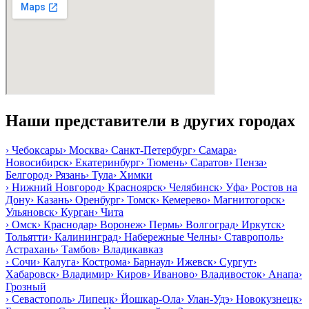
Наши представители в других городах
›
Чебоксары
›
Москва
›
Санкт-Петербург
›
Самара
›
Новосибирск
›
Екатеринбург
›
Тюмень
›
Саратов
›
Пенза
›
Белгород
›
Рязань
›
Тула
›
Химки
›
Нижний Новгород
›
Красноярск
›
Челябинск
›
Уфа
›
Ростов на
Дону
›
Казань
›
Оренбург
›
Томск
›
Кемерево
›
Магнитогорск
›
Ульяновск
›
Курган
›
Чита
›
Омск
›
Краснодар
›
Воронеж
›
Пермь
›
Волгоград
›
Иркутск
›
Тольятти
›
Калининград
›
Набережные Челны
›
Ставрополь
›
Астрахань
›
Тамбов
›
Владикавказ
›
Сочи
›
Калуга
›
Кострома
›
Барнаул
›
Ижевск
›
Сургут
›
Хабаровск
›
Владимир
›
Киров
›
Иваново
›
Владивосток
›
Анапа
›
Грозный
›
Севастополь
›
Липецк
›
Йошкар-Ола
›
Улан-Удэ
›
Новокузнецк
›