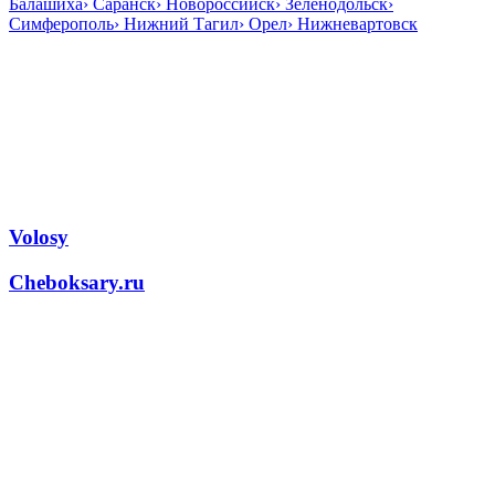
Балашиха
›
Саранск
›
Новороссийск
›
Зеленодольск
›
Симферополь
›
Нижний Тагил
›
Орел
›
Нижневартовск
Volosy
Cheboksary.ru